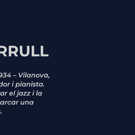
RRULL
1934 – Vilanova,
or i pianista.
 el jazz i la
marcar una
.