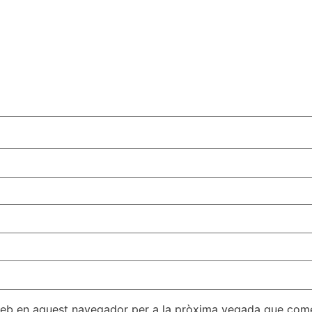
 web en aquest navegador per a la pròxima vegada que come