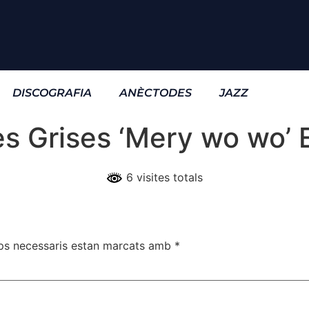
DISCOGRAFIA
ANÈCTODES
JAZZ
es Grises ‘Mery wo wo’ 
6 visites totals
ps necessaris estan marcats amb
*