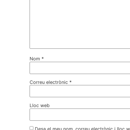
Nom
*
Correu electrònic
*
Lloc web
Desa el meu nom, correu electrònic i lloc