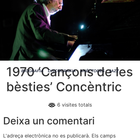
1970 ‘Cançons de les
BIOGRAFIA
DISCOGRAFIA
ANÈCTODES
JAZZ
bèsties’ Concèntric
6 visites totals
Deixa un comentari
L'adreça electrònica no es publicarà.
Els camps